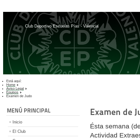
Club Deportivo Escuelas Pías - Valencia
Está aquí:
Home
Aviso Legal
Equipos
Examen de Judo
Examen de J
MENÚ PRINCIPAL
Inicio
Ésta semana (del
El Club
Actividad Extrae