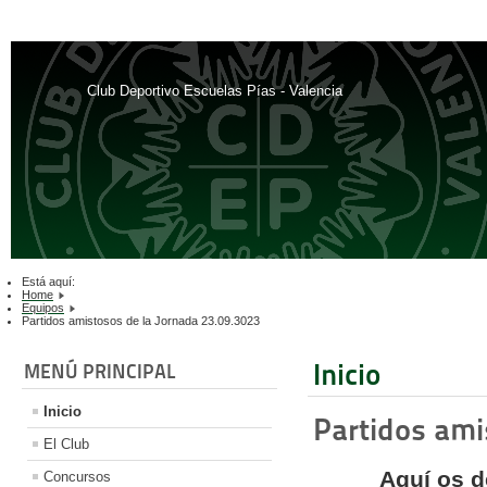
Club Deportivo Escuelas Pías - Valencia
Está aquí:
Home
Equipos
Partidos amistosos de la Jornada 23.09.3023
Inicio
MENÚ PRINCIPAL
Inicio
Partidos ami
El Club
Aquí os d
Concursos