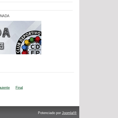
RNADA
guiente
Final
Potenciado por
Joomla!®